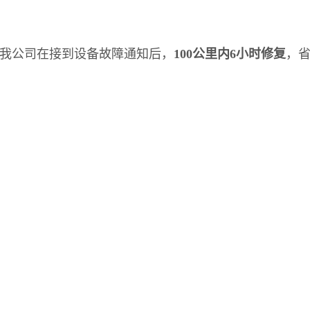
我公司在接到设备故障通知后，
100公里内6小时修复
，省
质合作伙伴。我们不求量，只求质量！抢占市场，我们用